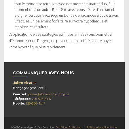
tout le monde se retrouve avec des montants inattendus, à un
moment ou à un autre. Peut-être avez-vous hérité d’un parent
éloigné, ou vous avez reçu un bonus de vacances à votre travail.
Effectuez un paiement forfaitaire sur votre hypothèque et
récoltez les résultats.
L’application de ces stratégies au fil des années vous permettra
d’économiser de l’argent, de payer moins d’intérêts et de payer
votre hypothèque plus rapidement!
COMMUNIQUER AVEC NOUS
Julien Alcaraz
Mortgage Agent Level 1
Courriel:
juliena@dominionlending.ca
Téléphone:
226-506-4147
Mobile:
226-506-4147
© 2026 Centres Hypothécaires Dominion
Conditions d’utilisation
|
Politique de confidentialité