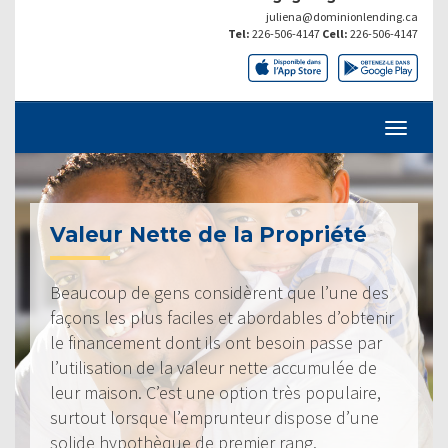
juliena@dominionlending.ca
Tel:
226-506-4147
Cell:
226-506-4147
Valeur Nette de la Propriété
Beaucoup de gens considèrent que l’une des
façons les plus faciles et abordables d’obtenir
le financement dont ils ont besoin passe par
l’utilisation de la valeur nette accumulée de
leur maison. C’est une option très populaire,
surtout lorsque l’emprunteur dispose d’une
solide hypothèque de premier rang.